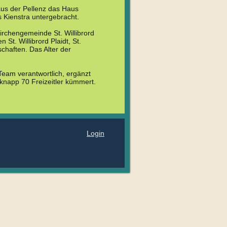
aus der Pellenz das Haus
s Kienstra untergebracht.
Kirchengemeinde St. Willibrord
St. Willibrord Plaidt, St.
chaften. Das Alter der
Team verantwortlich, ergänzt
knapp 70 Freizeitler kümmert.
Login