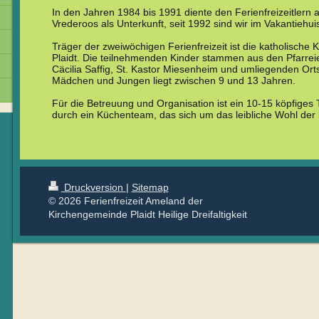
In den Jahren 1984 bis 1991 diente den Ferienfreizeitlern 
Vrederoos als Unterkunft, seit 1992 sind wir im Vakantiehui
Träger der zweiwöchigen Ferienfreizeit ist die katholische 
Plaidt. Die teilnehmenden Kinder stammen aus den Pfarreien 
Cäcilia Saffig, St. Kastor Miesenheim und umliegenden Orts
Mädchen und Jungen liegt zwischen 9 und 13 Jahren.
Für die Betreuung und Organisation ist ein 10-15 köpfiges 
durch ein Küchenteam, das sich um das leibliche Wohl der 
Druckversion
|
Sitemap
© 2026 Ferienfreizeit Ameland der
Kirchengemeinde Plaidt Heilige Dreifaltigkeit